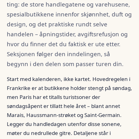
ting: de store handlegatene og varehusene,
Napoleon i Paris
spesialbutikkene innenfor skjønnhet, duft og
Paris under andre verdenskrig
design, og det praktiske rundt selve
Belle Époque – den vakre epoken
handelen – åpningstider, avgiftsrefusjon og
hvor du finner det du faktisk er ute etter.
Verdensutstillingene i Paris
Seksjonen følger den inndelingen, så
Byens navn, våpenskjold og symboler
begynn i den delen som passer turen din.
Pariserkommunen 1871
Start med kalenderen, ikke kartet. Hovedregelen i
Metroens historie
Frankrike er at butikkene holder stengt på søndag,
men Paris har et titalls turistsoner der
Paris' kirkegårder
søndagsåpent er tillatt hele året – blant annet
Marais, Haussmann-strøket og Saint-Germain.
Legger du handledagen utenfor disse sonene,
møter du nedrullede gitre. Detaljene står i