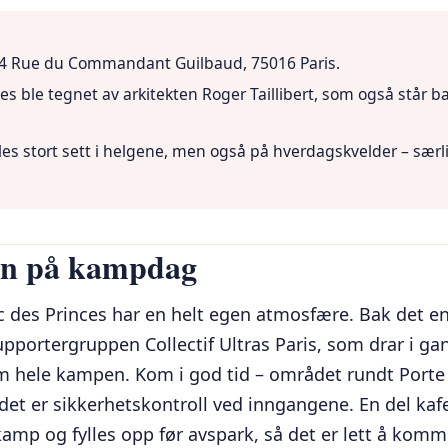
24 Rue du Commandant Guilbaud, 75016 Paris.
es ble tegnet av arkitekten Roger Taillibert, som også står b
es stort sett i helgene, men også på hverdagskvelder – sær
en på kampdag
des Princes har en helt egen atmosfære. Bak det en
pportergruppen Collectif Ultras Paris, som drar i ga
m hele kampen. Kom i god tid – området rundt Porte
g det er sikkerhetskontroll ved inngangene. En del kaf
kamp og fylles opp før avspark, så det er lett å komm