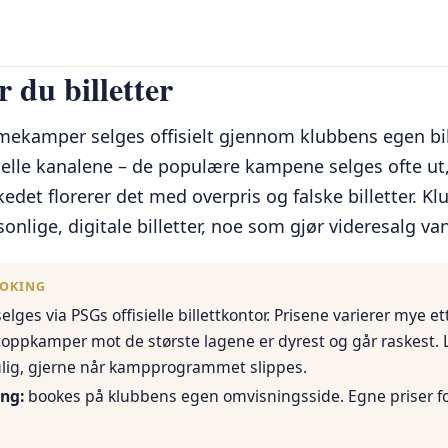
r du billetter
emmekamper selges offisielt gjennom klubbens egen bil
isielle kanalene – de populære kampene selges ofte ut
et florerer det med overpris og falske billetter. Kl
nlige, digitale billetter, noe som gjør videresalg va
OOKING
elges via PSGs offisielle billettkontor. Prisene varierer mye 
toppkamper mot de største lagene er dyrest og går raskest. 
ulig, gjerne når kampprogrammet slippes.
ng:
bookes på klubbens egen omvisningsside. Egne priser f