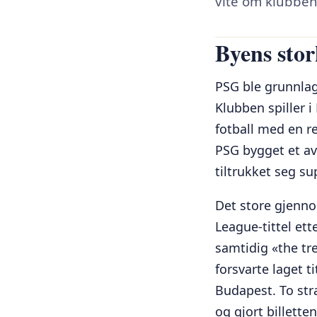
vite om klubben
Byens sto
PSG ble grunnlagt
Klubben spiller i
fotball med en r
PSG bygget et av
tiltrukket seg su
Det store gjenno
League-tittel ett
samtidig «the tr
forsvarte laget t
Budapest. To stra
og gjort billett