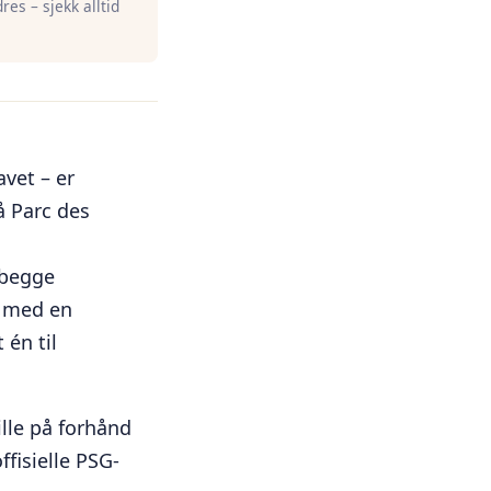
res – sjekk alltid
avet – er
å Parc des
 begge
s med en
 én til
lle på forhånd
fisielle PSG-