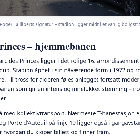
oger Tailliberts signatur – stadion ligger midt i et vanlig boligstr
Princes – hjemmebanen
 des Princes ligger i det rolige 16. arrondissement, 
loud. Stadion åpnet i sin nåværende form i 1972 og 
re. Til tross for alderen føles anlegget fortsatt mode
 banen som gir en intens og innelukket stemning – no
er.
nå med kollektivtransport. Nærmeste T-banestasjon er
 og Porte d'Auteuil på linje 10 ligger også i gangavst
r hvordan du kjøper billett og finner fram.