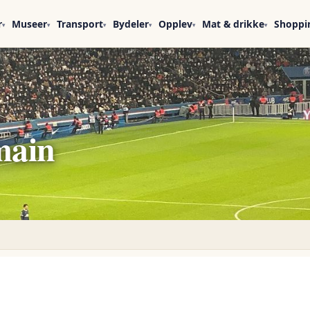
r
Museer
Transport
Bydeler
Opplev
Mat & drikke
Shoppi
▾
▾
▾
▾
▾
▾
main