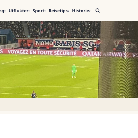
ng
Utflukter
Sport
Reisetips
Historie
▾
▾
▾
▾
▾