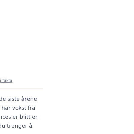
i fakta
de siste årene
 har vokst fra
ces er blitt en
 du trenger å