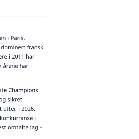
n i Paris.
e dominert fransk
re i 2011 har
m årene har
rste Champions
og sikret
etter, i 2026,
kkonkurranse i
est omtalte lag –