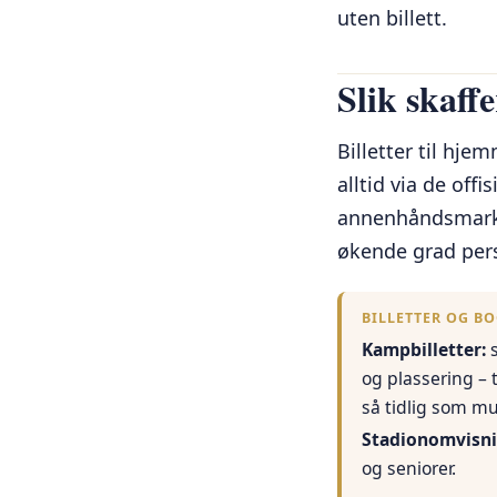
uten billett.
Slik skaffe
Billetter til hj
alltid via de off
annenhåndsmarked
økende grad perso
BILLETTER OG B
Kampbilletter:
s
og plassering – 
så tidlig som m
Stadionomvisni
og seniorer.