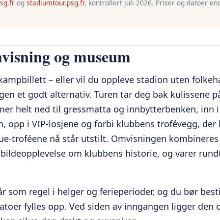
psg.fr
og
stadiumtour.psg.fr
, kontrollert juli 2026. Priser og datoer end
visning og museum
 kampbillett – eller vil du oppleve stadion uten folkeh
en et godt alternativ. Turen tar deg bak kulissene p
er helt ned til gressmatta og innbytterbenken, inn i
n, opp i VIP-losjene og forbi klubbens trofévegg, der
e-troféene nå står utstilt. Omvisningen kombinere
bildeopplevelse om klubbens historie, og varer rundt
 som regel i helger og ferieperioder, og du bør besti
toer fylles opp. Ved siden av inngangen ligger den of