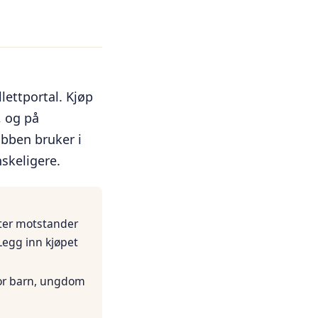
lettportal. Kjøp
, og på
ubben bruker i
nskeligere.
etter motstander
Legg inn kjøpet
or barn, ungdom