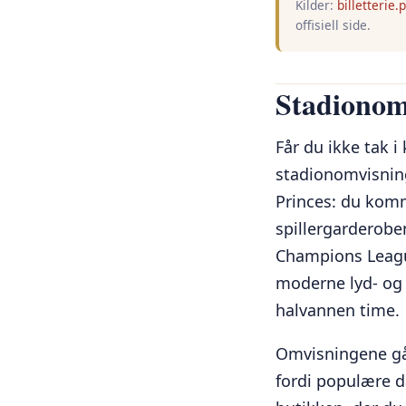
Kilder:
billetterie.
offisiell side.
Stadionom
Får du ikke tak i
stadionomvisning
Princes: du komm
spillergarderobe
Champions Leagu
moderne lyd- og 
halvannen time.
Omvisningene går
fordi populære da